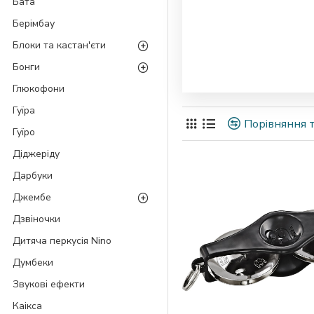
Бата
Берімбау
Блоки та кастан'єти
Бонги
Глюкофони
Гуїра
Порівняння т
Гуїро
Діджеріду
Дарбуки
Джембе
Дзвіночки
Дитяча перкусія Nino
Думбеки
Звукові ефекти
Каікса