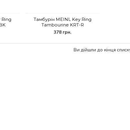
 Ring
Тамбурін MEINL Key Ring
-BK
Tambourine KRT-R
378 грн.
Ви дійшли до кінця списку