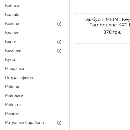
Кабаса
Калімба
Тамбурін MEINL Key
Кахони
Tambourine KRT
378 грн.
Клавес
Конги
Коубели
Куіка
Маракаси
Педалі ефектів
Реболо
Рейндиск
Рейнстік
Репініке
Ритуальні барабани