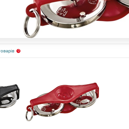
оварів
0