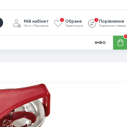
0
0
Мій кабінет
Обране
Порівняння
Логін / Реєстрація
Переглянути
Порівняння товарів
0
ІНФО