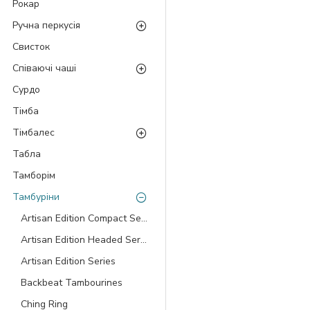
Рокар
Ручна перкусія
Свисток
Співаючі чаші
Сурдо
Тімба
Тімбалес
Табла
Тамборім
Тамбуріни
Artisan Edition Compact Series
Artisan Edition Headed Series
Artisan Edition Series
Backbeat Tambourines
Ching Ring