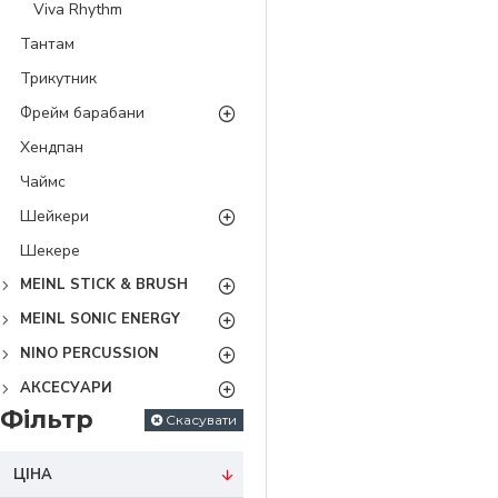
Viva Rhythm
Тантам
Трикутник
Фрейм барабани
Хендпан
Чаймс
Шейкери
Шекере
MEINL STICK & BRUSH
MEINL SONIC ENERGY
NINO PERCUSSION
АКСЕСУАРИ
Фільтр
Скасувати
ЦІНА