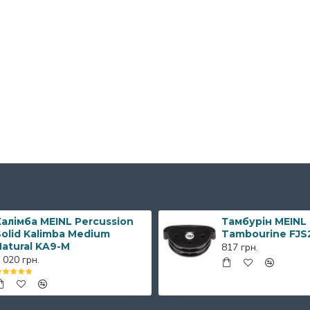
алімба MEINL Percussion
Тамбурін MEINL
olid Kalimba Medium
Tambourine FJS
Natural KA9-M
817 грн.
 020 грн.