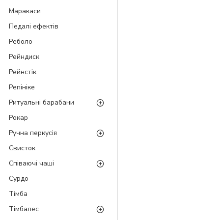
Маракаси
Педалі ефектів
Реболо
Рейндиск
Рейнстік
Репініке
Ритуальні барабани
Рокар
Ручна перкусія
Свисток
Співаючі чаші
Сурдо
Тімба
Тімбалес