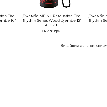
ion Fire
Джембе MEINL Percussion Fire
Джембе M
embe 10"
Rhythm Series Wood Djembe 12"
Rhythm Se
ADJ7-L
14 778 грн.
Ви дійшли до кінця списку