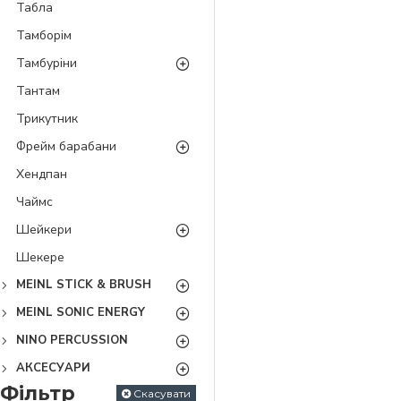
Табла
Тамборім
Тамбуріни
Тантам
Трикутник
Фрейм барабани
Хендпан
Чаймс
Шейкери
Шекере
MEINL STICK & BRUSH
MEINL SONIC ENERGY
NINO PERCUSSION
АКСЕСУАРИ
Фільтр
Скасувати