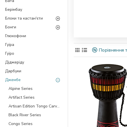
Бата
Берімбау
Блоки та кастан'єти
Бонги
Глюкофони
Гуїра
Порівняння т
Гуїро
Діджеріду
Дарбуки
Джембе
Alpine Series
Artifact Series
Artisan Edition Tongo Carved
Black River Series
Congo Series