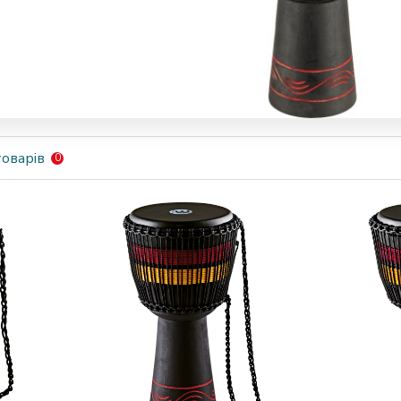
оварів
0