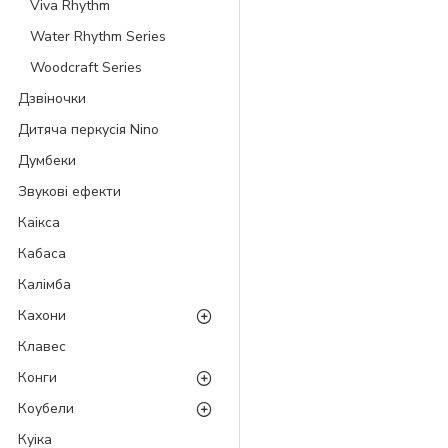
Viva Rhythm
Water Rhythm Series
Woodcraft Series
Дзвіночки
Дитяча перкусія Nino
Думбеки
Звукові ефекти
Каікса
Кабаса
Калімба
Кахони
Клавес
Конги
Коубели
Куіка