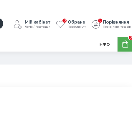
0
0
Мій кабінет
Обране
Порівняння
Логін / Реєстрація
Переглянути
Порівняння товарів
0
ІНФО