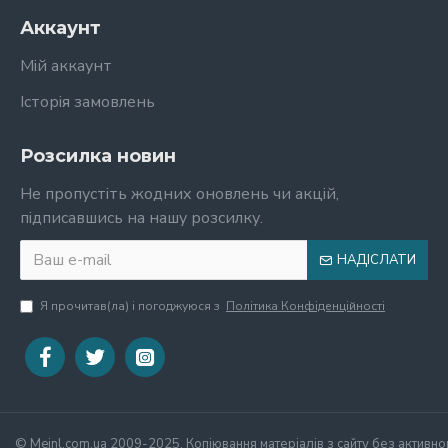
Аккаунт
Мій аккаунт
Історія замовлень
Розсилка новин
Не пропустіть жодних оновлень чи акцій,
підписавшись на нашу розсилку.
НАДІСЛАТИ
Я прочитав(ла) і погоджуюся з
Політика Конфіденційності
© Meinl.com.ua 2009-2025. Копіювання матеріалів з сайту без активно