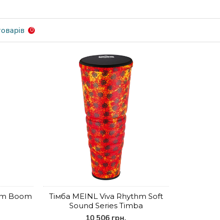
оварів
0
thm Boom
Тімба MEINL Viva Rhythm Soft
Sound Series Timba
10 506 грн.