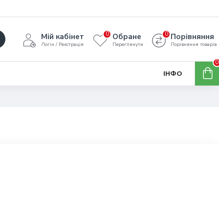
0
0
Мій кабінет
Обране
Порівняння
Логін / Реєстрація
Переглянути
Порівняння товарів
0
ІНФО