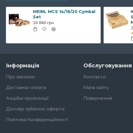
MEINL MCS 14/16/20 Cymbal
К
Set
S
16 846 грн.
2
Інформація
Обслуговування 
Про магазин
Контакти
Доставка і оплата
Мапа сайту
Акційні пропозиції
Повернення
Договір публічної оферти
Політика Конфіденційності