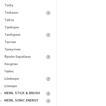
Тімба
Тімбалес
Табла
Тамборім
Тамбуріни
Тантам
Трикутник
Фрейм барабани
Хендпан
Чаймс
Шейкери
Шекере
MEINL STICK & BRUSH
MEINL SONIC ENERGY