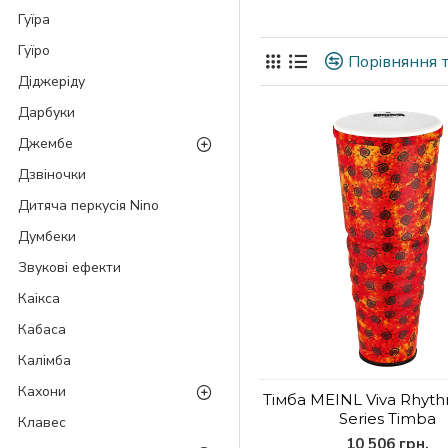
Гуїра
Гуїро
Порівняння т
Діджеріду
Дарбуки
Джембе
Дзвіночки
Дитяча перкусія Nino
Думбеки
Звукові ефекти
Каікса
Кабаса
Калімба
Кахони
Тімба MEINL Viva Rhy
Series Timba
Клавес
10 506 грн.