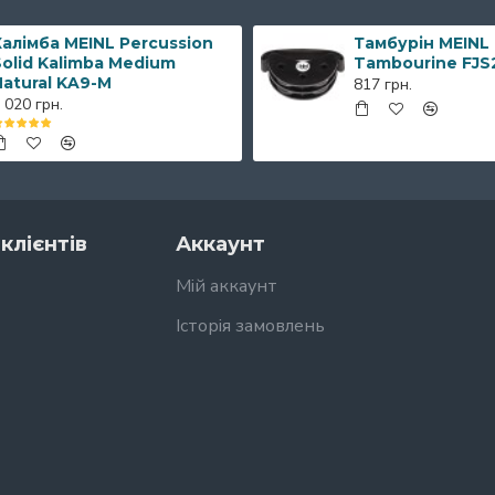
алімба MEINL Percussion
Тамбурін MEINL
olid Kalimba Medium
Tambourine FJS
Natural KA9-M
817 грн.
 020 грн.
клієнтів
Аккаунт
Мій аккаунт
Історія замовлень