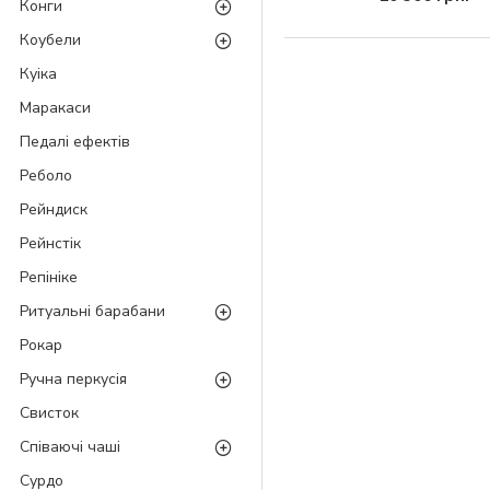
Конги
Коубели
Куіка
Маракаси
Педалі ефектів
Реболо
Рейндиск
Рейнстік
Репініке
Ритуальні барабани
Рокар
Ручна перкусія
Свисток
Співаючі чаші
Сурдо