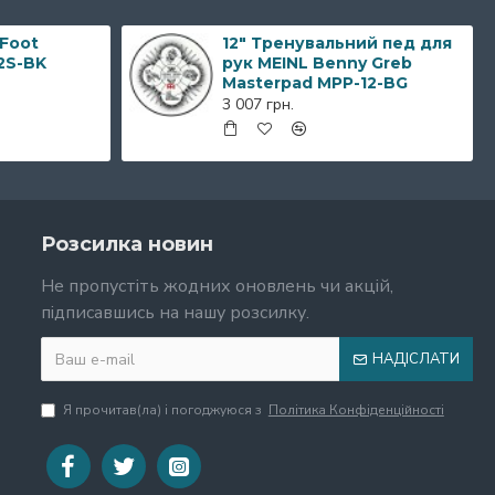
 Foot
12" Тренувальний пед для
2S-BK
рук MEINL Benny Greb
Masterpad MPP-12-BG
3 007 грн.
Розсилка новин
Не пропустіть жодних оновлень чи акцій,
підписавшись на нашу розсилку.
НАДІСЛАТИ
Я прочитав(ла) і погоджуюся з
Політика Конфіденційності