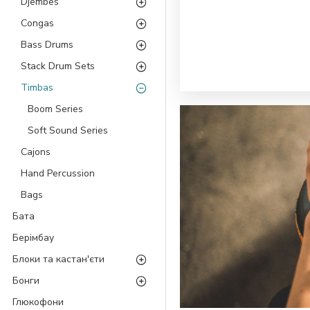
Djembes
Congas
Bass Drums
Stack Drum Sets
Timbas
Boom Series
Soft Sound Series
Cajons
Hand Percussion
Bags
Бата
Берімбау
Блоки та кастан'єти
Бонги
Глюкофони