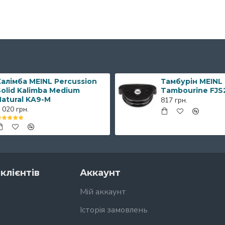
алімба MEINL Percussion
Тамбурін MEINL
olid Kalimba Medium
Tambourine FJS
Natural KA9-M
817 грн.
 020 грн.
клієнтів
Аккаунт
Мій аккаунт
Історія замовлень