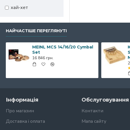
хай-хет
НАЙЧАСТІШЕ ПЕРЕГЛЯНУТІ
MEINL MCS 14/16/20 Cymbal
К
Set
S
16 846 грн.
2
Інформація
Обслуговування 
Про магазин
Контакти
Доставка і оплата
Мапа сайту