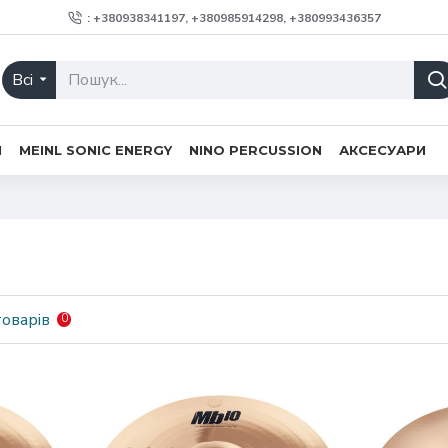
: +380938341197, +380985914298, +380993436357
Всі
H
MEINL SONIC ENERGY
NINO PERCUSSION
АКСЕСУАРИ
оварів
0