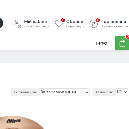
0
0
Мій кабінет
Обране
Порівняння
Логін / Реєстрація
Переглянути
Порівняння товарів
0
ІНФО
Сортувати за:
Показати: