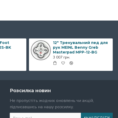
 Foot
12" Тренувальний пед для
2S-BK
рук MEINL Benny Greb
Masterpad MPP-12-BG
3 007 грн.
Розсилка новин
Не пропустіть жодних оновлень чи акцій,
підписавшись на нашу розсилку.
НАДІСЛАТИ