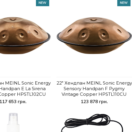
NEW
NEW
ан MEINL Sonic Energy
22" Хендпан MEINL Sonic Energy
Handpan E La Sirena
Sensory Handpan F Pygmy
 Copper HPSTL102CU
Vintage Copper HPSTL110CU
117 653 грн.
123 878 грн.