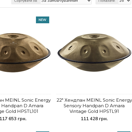
Сортувати за:
Показати:
NEW
ан MEINL Sonic Energy
22" Хендпан MEINL Sonic Energy
y Handpan D Amara
Sensory Handpan D Amara
ge Gold HPSTL101
Vintage Gold HPSTL91
117 653 грн.
111 428 грн.