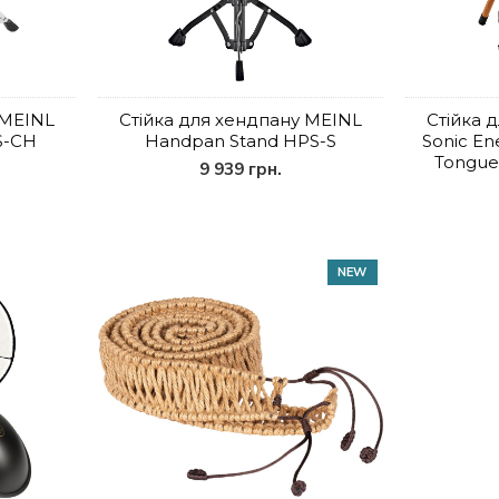
 MEINL
Стійка для хендпану MEINL
Стійка 
S-CH
Handpan Stand HPS-S
Sonic E
Tongue
9 939 грн.
NEW