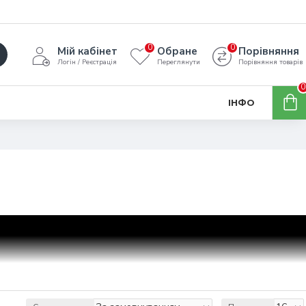
0
0
Мій кабінет
Обране
Порівняння
Логін / Реєстрація
Переглянути
Порівняння товарів
0
ІНФО