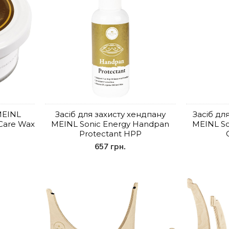
MEINL
Засіб для захисту хендпану
Засіб дл
Care Wax
MEINL Sonic Energy Handpan
MEINL So
Protectant HPP
657 грн.