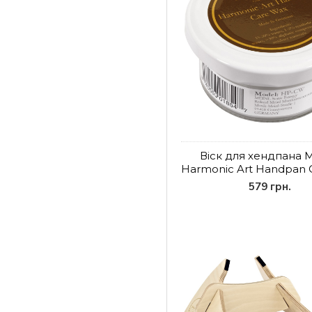
Віск для хендпана 
Harmonic Art Handpan 
579 грн.