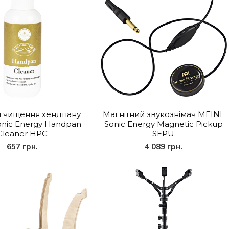
я чищення хендпану
Магнітний звукознімач MEINL
nic Energy Handpan
Sonic Energy Magnetic Pickup
Cleaner HPC
SEPU
657 грн.
4 089 грн.