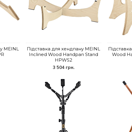
ну MEINL
Підставка для хендпану MEINL
Підставка
PR
Inclined Wood Handpan Stand
Wood H
HPWS2
3 504 грн.