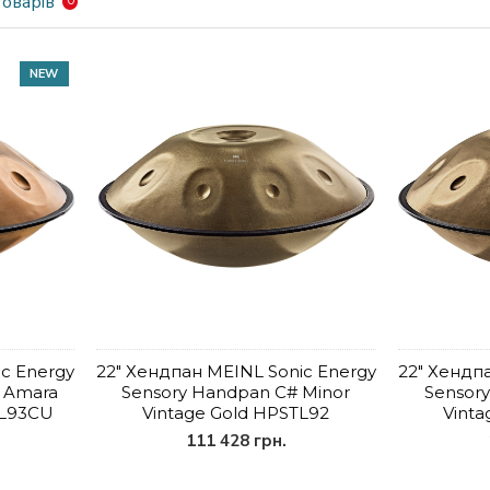
оварів
0
NEW
c Energy
22" Хендпан MEINL Sonic Energy
22" Хендп
 Amara
Sensory Handpan C# Minor
Sensor
TL93CU
Vintage Gold HPSTL92
Vinta
111 428 грн.