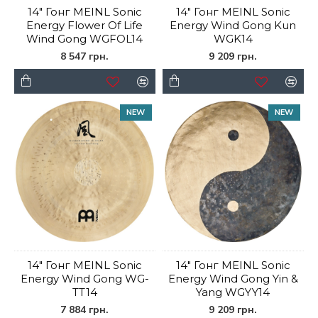
14" Гонг MEINL Sonic
14" Гонг MEINL Sonic
Energy Flower Of Life
Energy Wind Gong Kun
Wind Gong WGFOL14
WGK14
8 547 грн.
9 209 грн.
NEW
NEW
14" Гонг MEINL Sonic
14" Гонг MEINL Sonic
Energy Wind Gong WG-
Energy Wind Gong Yin &
TT14
Yang WGYY14
7 884 грн.
9 209 грн.