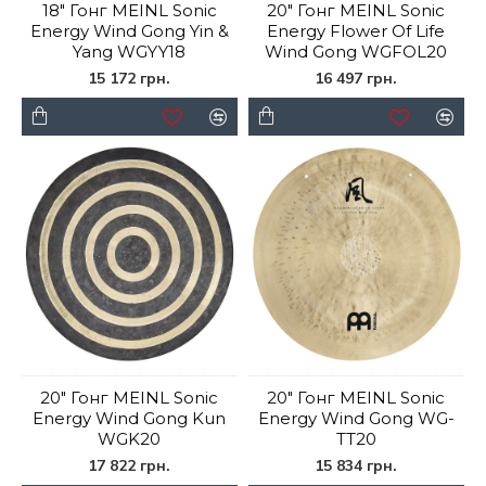
18" Гонг MEINL Sonic
20" Гонг MEINL Sonic
Energy Wind Gong Yin &
Energy Flower Of Life
Yang WGYY18
Wind Gong WGFOL20
15 172 грн.
16 497 грн.
20" Гонг MEINL Sonic
20" Гонг MEINL Sonic
Energy Wind Gong Kun
Energy Wind Gong WG-
WGK20
TT20
17 822 грн.
15 834 грн.