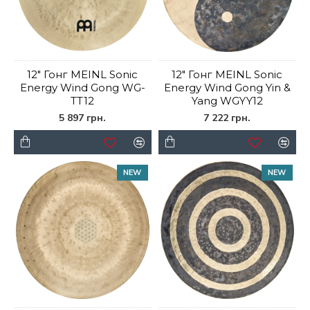
12" Гонг MEINL Sonic
12" Гонг MEINL Sonic
Energy Wind Gong WG-
Energy Wind Gong Yin &
TT12
Yang WGYY12
5 897 грн.
7 222 грн.
NEW
NEW