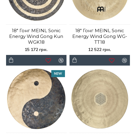
18" Гонг MEINL Sonic
18" Гонг MEINL Sonic
Energy Wind Gong Kun
Energy Wind Gong WG-
WGK18
TT18
15 172 грн.
12 522 грн.
NEW