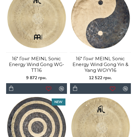
16" Гонг MEINL Sonic
16" Гонг MEINL Sonic
Energy Wind Gong WG-
Energy Wind Gong Yin &
TT16
Yang WGYY16
9 872 грн.
12 522 грн.
NEW