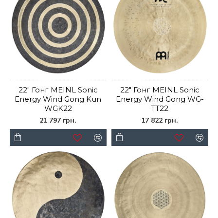
22" Гонг MEINL Sonic
22" Гонг MEINL Sonic
Energy Wind Gong Kun
Energy Wind Gong WG-
WGK22
TT22
21 797 грн.
17 822 грн.