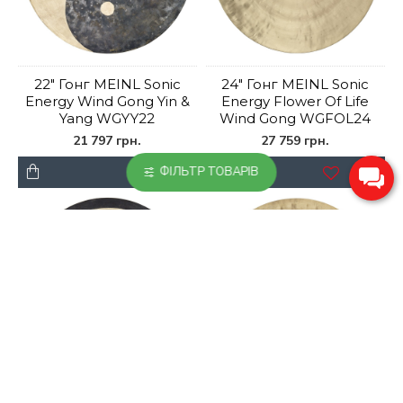
22" Гонг MEINL Sonic
24" Гонг MEINL Sonic
Energy Wind Gong Yin &
Energy Flower Of Life
Yang WGYY22
Wind Gong WGFOL24
21 797 грн.
27 759 грн.
ФІЛЬТР ТОВАРІВ