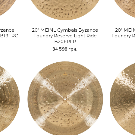
yzance
20" MEINL Cymbals Byzance
20" MEI
 B19FRC
Foundry Reserve Light Ride
Foundry 
B20FRLR
34 598 грн.