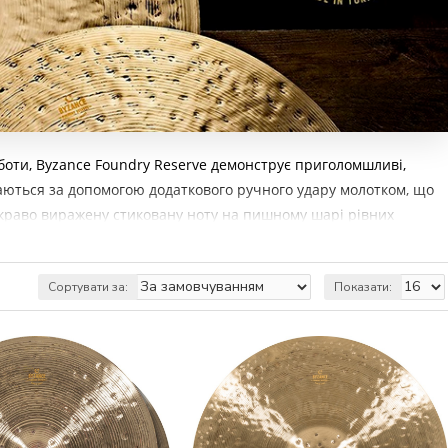
боти, Byzance Foundry Reserve демонструє приголомшливі,
аються за допомогою додаткового ручного удару молотком, що
яскраво виражену стиковану ноту на пишному шарі рівних
Сортувати за:
Показати: