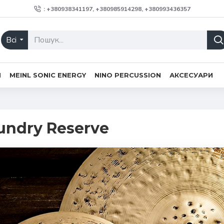
: +380938341197, +380985914298, +380993436357
Всі
H
MEINL SONIC ENERGY
NINO PERCUSSION
АКСЕСУАРИ
undry Reserve