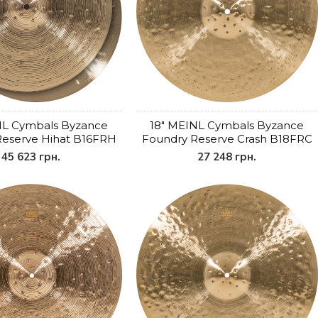
NL Cymbals Byzance
18" MEINL Cymbals Byzance
Reserve Hihat B16FRH
Foundry Reserve Crash B18FRC
45 623 грн.
27 248 грн.