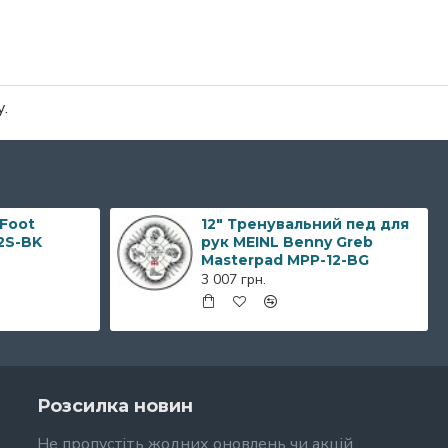
.
 Foot
12" Тренувальний пед для
2S-BK
рук MEINL Benny Greb
Masterpad MPP-12-BG
3 007 грн.
Розсилка новин
Не пропустіть жодних оновлень чи акцій,