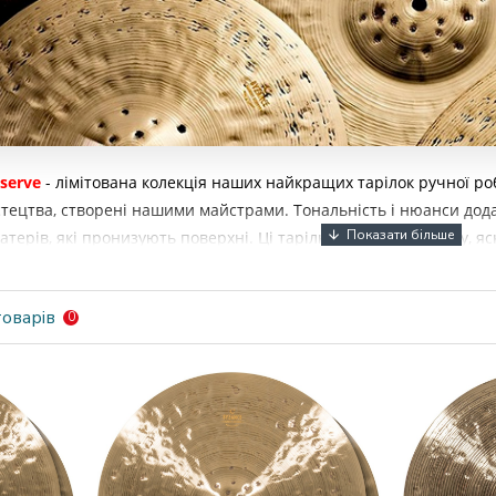
serve
- лімітована колекція наших найкращих тарілок ручної ро
стецтва, створені нашими майстрами. Тональність і нюанси дод
атерів, які пронизують поверхні. Ці тарілки створюють чітку, 
лі музики : Jazz, Fusion, Funk, R&B, Studio.
оварів
0