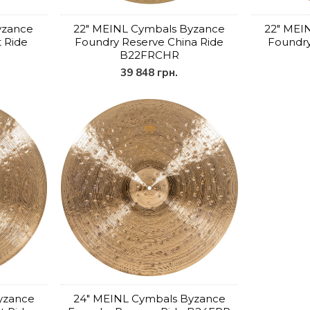
yzance
22" MEINL Cymbals Byzance
22" MEI
t Ride
Foundry Reserve China Ride
Foundry
B22FRCHR
39 848 грн.
yzance
24" MEINL Cymbals Byzance