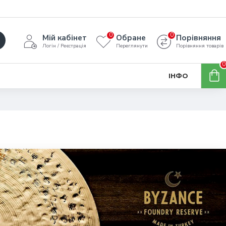
0
0
Мій кабінет
Обране
Порівняння
Логін / Реєстрація
Переглянути
Порівняння товарів
0
ІНФО