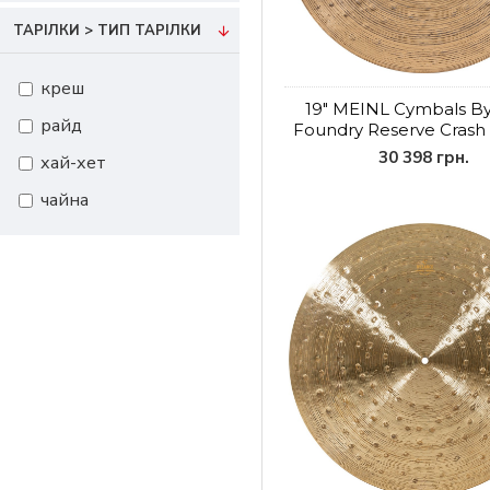
22"
ТАРІЛКИ > ТИП ТАРІЛКИ
24"
креш
19" MEINL Cymbals B
райд
Foundry Reserve Crash
30 398 грн.
хай-хет
чайна