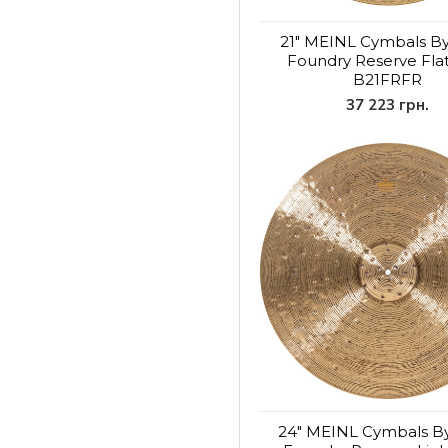
21" MEINL Cymbals B
Foundry Reserve Fla
B21FRFR
37 223 грн.
24" MEINL Cymbals B