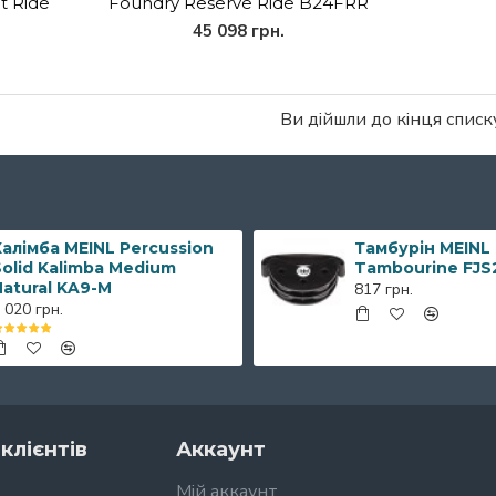
t Ride
Foundry Reserve Ride B24FRR
45 098 грн.
Ви дійшли до кінця списку
алімба MEINL Percussion
Тамбурін MEINL
olid Kalimba Medium
Tambourine FJS
Natural KA9-M
817 грн.
 020 грн.
клієнтів
Аккаунт
Мій аккаунт