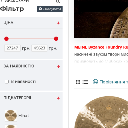
АКСЕСУАРИ
Фільтр
Скасувати
ЦІНА
MEINL Byzance Foundry Re
грн.
грн.
насичені звуком твори ми
призводить до глибоких кр
ЗА НАЯВНІСТЮ
півтонів. Рекомендовані сти
В наявності
Порівняння т
ПІДКАТЕГОРІЇ
Hihat