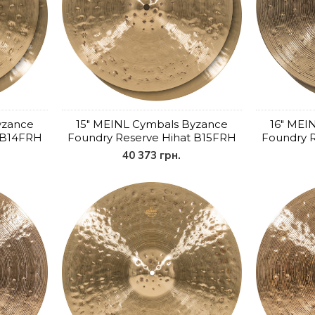
yzance
15" MEINL Cymbals Byzance
16" MEI
t B14FRH
Foundry Reserve Hihat B15FRH
Foundry 
40 373 грн.