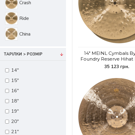
Crash
Ride
China
14" MEINL Cymbals B
ТАРІЛКИ > РОЗМІР
Foundry Reserve Hiha
35 123 грн.
14"
15"
16"
18"
19"
20"
21"