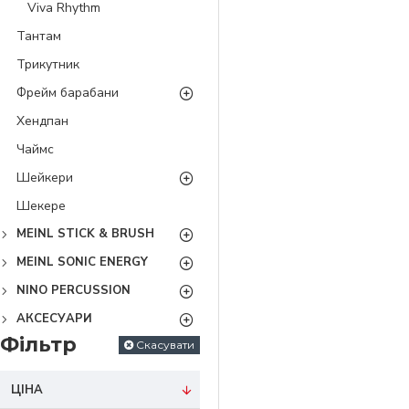
Viva Rhythm
Тантам
Трикутник
Фрейм барабани
Хендпан
Чаймс
Шейкери
Шекере
MEINL STICK & BRUSH
MEINL SONIC ENERGY
NINO PERCUSSION
АКСЕСУАРИ
Фільтр
Скасувати
ЦІНА