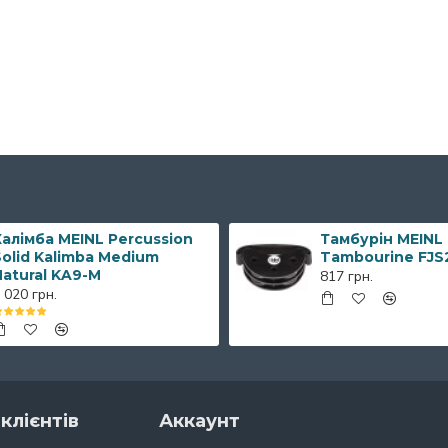
алімба MEINL Percussion
Тамбурін MEINL
olid Kalimba Medium
Tambourine FJS
Natural KA9-M
817 грн.
 020 грн.
клієнтів
Аккаунт