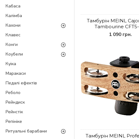
Кабаса
Калімба
Тамбурін MEINL Cajo
Кахони
Tambourine CFT5
1 090 грн.
Клавес
Конги
Коубели
Куіка
Маракаси
Педалі ефектів
Реболо
Рейндиск
Рейнстік
Репініке
Ритуальні барабани
Тамбурін MEINL Profe