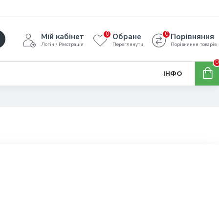
0
0
Мій кабінет
Обране
Порівняння
Логін / Реєстрація
Переглянути
Порівняння товарів
0
ІНФО