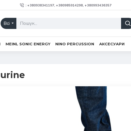
: +380938341197, +380985914298, +380993436357
Всі
H
MEINL SONIC ENERGY
NINO PERCUSSION
АКСЕСУАРИ
urine