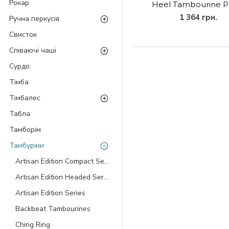
Рокар
Heel Tambourine 
1 364 грн.
Ручна перкусія
Свисток
Співаючі чаші
Сурдо
Тімба
Тімбалес
Табла
Тамборім
Тамбуріни
Artisan Edition Compact Series
Artisan Edition Headed Series
Artisan Edition Series
Backbeat Tambourines
Ching Ring