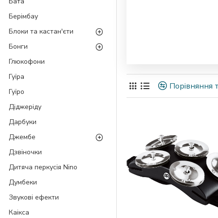
Бата
Берімбау
Блоки та кастан'єти
Бонги
Глюкофони
Гуїра
Порівняння т
Гуїро
Діджеріду
Дарбуки
Джембе
Дзвіночки
Дитяча перкусія Nino
Думбеки
Звукові ефекти
Каікса