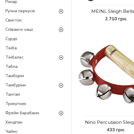
Рокар
Ручна перкусія
MEINL Sleigh Bells
2 710 грн.
Свисток
Співаючі чаші
Сурдо
Тімба
Тімбалес
Табла
Тамборім
Тамбуріни
Тантам
Трикутник
Фрейм барабани
Nino Percussion Sleig
Хендпан
433 грн.
Чаймс