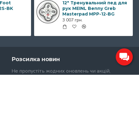
 Foot
12" Тренувальний пед для
2S-BK
рук MEINL Benny Greb
Masterpad MPP-12-BG
3 007 грн.
Розсилка новин
Не пропустіть жодних оновлень чи акцій,
підписавшись на нашу розсилку.
НАДІСЛАТИ
Я прочитав(ла) і погоджуюся з
Політика Конфіденційності