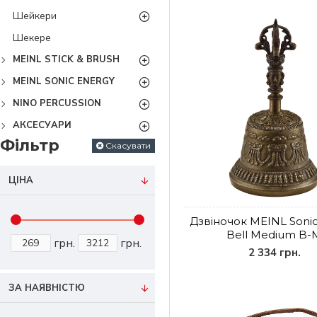
Шейкери
Шекере
MEINL STICK & BRUSH
MEINL SONIC ENERGY
NINO PERCUSSION
АКСЕСУАРИ
Фільтр
Скасувати
ЦІНА
Дзвіночок MEINL Sonic
Bell Medium B-
грн.
грн.
2 334 грн.
ЗА НАЯВНІСТЮ