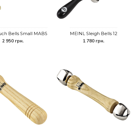
uch Bells Small MABS
MEINL Sleigh Bells 12
2 950 грн.
1 780 грн.