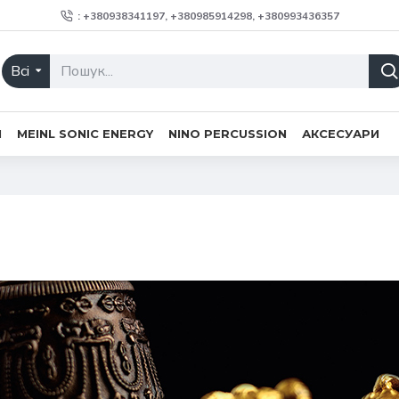
: +380938341197, +380985914298, +380993436357
Всі
H
MEINL SONIC ENERGY
NINO PERCUSSION
АКСЕСУАРИ