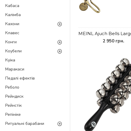
Кабаса
Калімба
Кахони
Клавес
MEINL Ajuch Bells Lar
2 950 грн.
Конги
Коубели
Куіка
Маракаси
Педалі ефектів
Реболо
Рейндиск
Рейнстік
Репініке
Ритуальні барабани