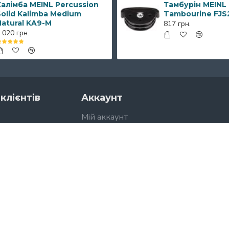
алімба MEINL Percussion
Тамбурін MEINL
olid Kalimba Medium
Tambourine FJS
Natural KA9-M
817 грн.
 020 грн.
клієнтів
Аккаунт
Мій аккаунт
Історія замовлень