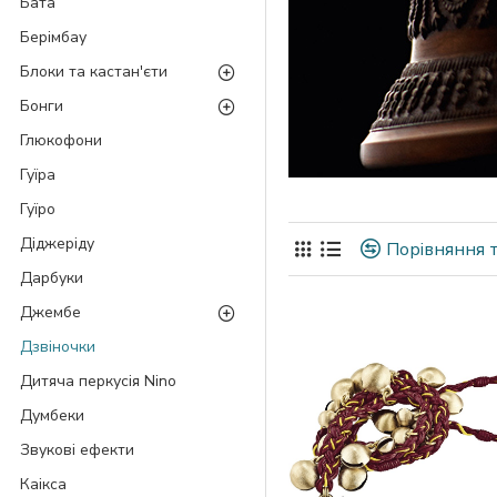
Бата
Берімбау
Блоки та кастан'єти
Бонги
Глюкофони
Гуїра
Гуїро
Діджеріду
Порівняння т
Дарбуки
Джембе
Дзвіночки
Дитяча перкусія Nino
Думбеки
Звукові ефекти
Каікса