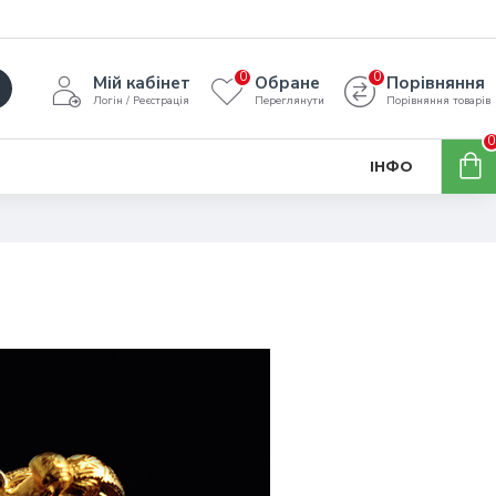
0
0
Мій кабінет
Обране
Порівняння
Логін / Реєстрація
Переглянути
Порівняння товарів
0
ІНФО