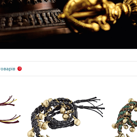
оварів
0