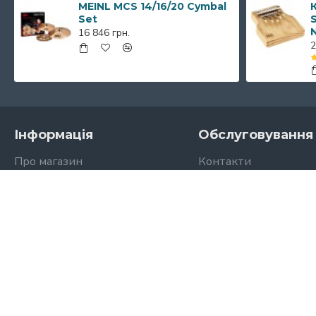
MEINL MCS 14/16/20 Cymbal
К
Set
S
16 846 грн.
2
Інформація
Обслуговування 
Про магазин
Контакти
Доставка і оплата
Мапа сайту
Акційні пропозиції
Повернення
Договір публічної оферти
Політика Конфіденційності