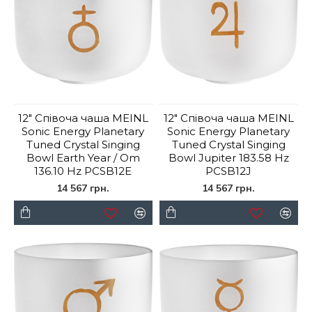
12" Співоча чаша MEINL
12" Співоча чаша MEINL
Sonic Energy Planetary
Sonic Energy Planetary
Tuned Crystal Singing
Tuned Crystal Singing
Bowl Earth Year / Om
Bowl Jupiter 183.58 Hz
136.10 Hz PCSB12E
PCSB12J
14 567 грн.
14 567 грн.