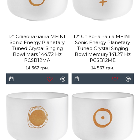
12" Співоча чаша MEINL
12" Співоча чаша MEINL
Sonic Energy Planetary
Sonic Energy Planetary
Tuned Crystal Singing
Tuned Crystal Singing
Bowl Mars 144.72 Hz
Bowl Mercury 141.27 Hz
PCSB12MA
PCSB12ME
14 567 грн.
14 567 грн.