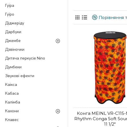
Гуїра
Гуїро
Порівняння т
Діджеріду
Дарбуки
Джембе
Дзвіночки
Дитяча перкусія Nino
Думбеки
Звукові ефекти
Каікса
Кабаса
Калімба
Кахони
Конга MEINL VR-C115-
Rhythm Conga Soft Soun
Клавес
11 1/2"