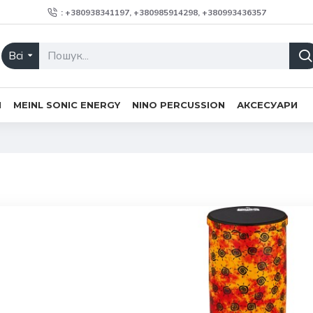
: +380938341197, +380985914298, +380993436357
Всі
H
MEINL SONIC ENERGY
NINO PERCUSSION
АКСЕСУАРИ