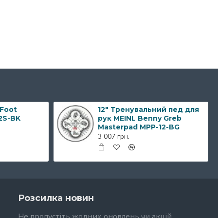
 Foot
12" Тренувальний пед для
2S-BK
рук MEINL Benny Greb
Masterpad MPP-12-BG
3 007 грн.
Розсилка новин
Не пропустіть жодних оновлень чи акцій,