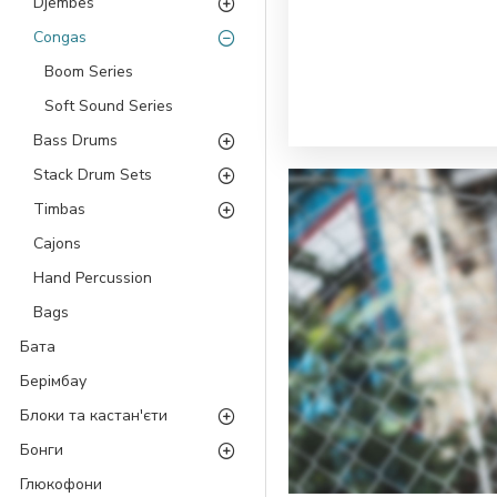
Djembes
Congas
Boom Series
Soft Sound Series
Bass Drums
Stack Drum Sets
Timbas
Cajons
Hand Percussion
Bags
Бата
Берімбау
Блоки та кастан'єти
Бонги
Глюкофони