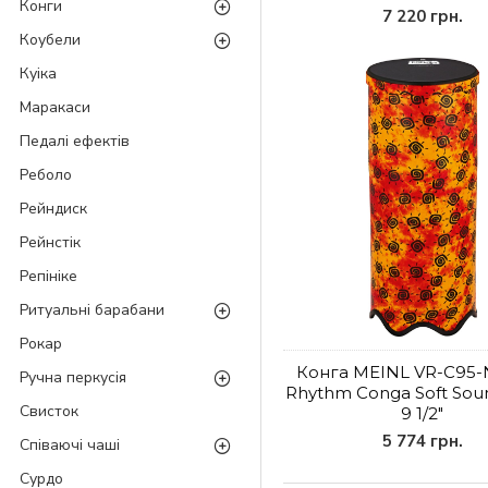
Конги
7 220 грн.
Коубели
Куіка
Маракаси
Педалі ефектів
Реболо
Рейндиск
Рейнстік
Репініке
Ритуальні барабани
Рокар
Конга MEINL VR-C95-
Ручна перкусія
Rhythm Conga Soft Soun
Свисток
9 1/2"
5 774 грн.
Співаючі чаші
Сурдо