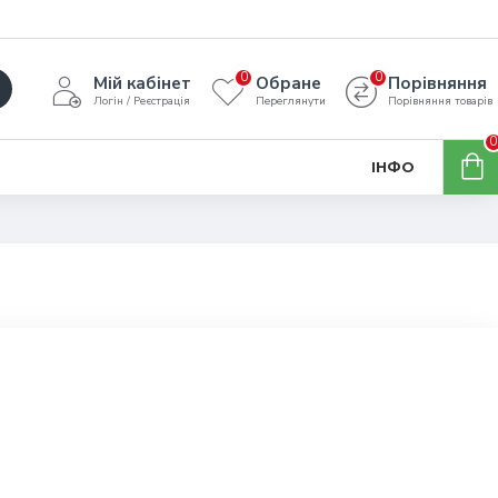
0
0
Мій кабінет
Обране
Порівняння
Логін / Реєстрація
Переглянути
Порівняння товарів
0
ІНФО