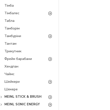
Тімба
Тімбалес
Табла
Тамборім
Тамбуріни
Тантам
Трикутник
Фрейм барабани
Хендпан
Чаймс
Шейкери
Шекере
MEINL STICK & BRUSH
MEINL SONIC ENERGY