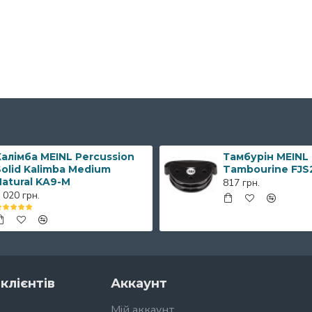
алімба MEINL Percussion
Тамбурін MEINL
olid Kalimba Medium
Tambourine FJS
Natural KA9-M
817 грн.
 020 грн.
клієнтів
Аккаунт
Мій аккаунт