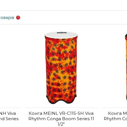
оварів
0
NH Viva
Конга MEINL VR-C115-SH Viva
Конга M
d Series
Rhythm Conga Boom Series 11
Rhythm Co
1/2"